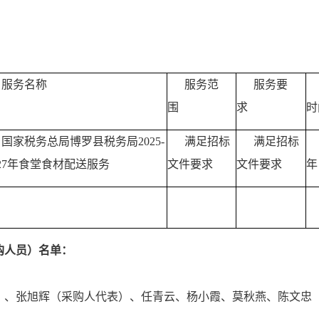
服务名称
服务范
服务要
围
求
家税务总局博罗县税务局2025-
满足招标
满足招标
027年食堂食材配送服务
文件要求
文件要求
购人员）名单：
）、张旭辉（采购人代表）、任青云、杨小霞、莫秋燕、陈文忠