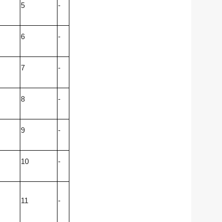
5
-
6
-
7
-
8
-
9
-
10
-
11
-