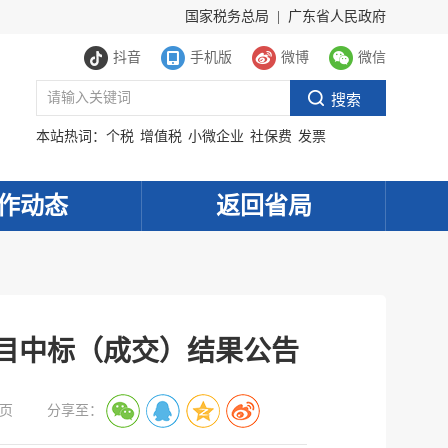
国家税务总局
|
广东省人民政府
抖音
手机版
微博
微信
本站热词：
个税
增值税
小微企业
社保费
发票
作动态
返回省局
项目中标（成交）结果公告
页
分享至：