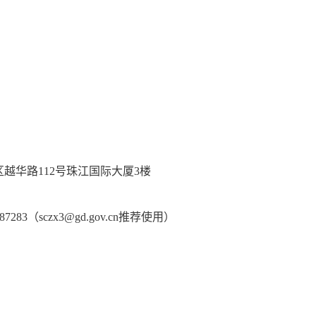
03988
政府采购中心
区越华路
112号珠江国际大厦3楼
835/83187283（sczx3@gd.gov.cn推荐使用）