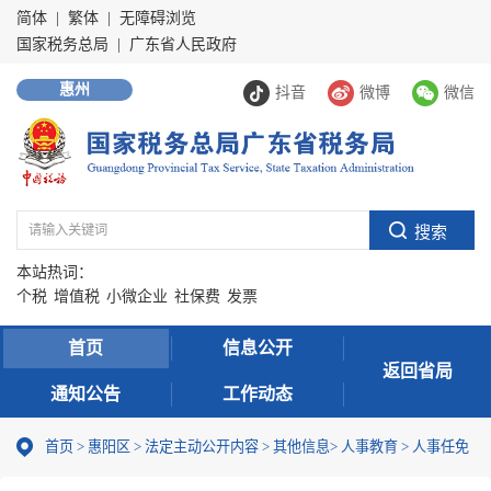
简体
|
繁体
|
无障碍浏览
国家税务总局
|
广东省人民政府
惠州
抖音
微博
微信
本站热词：
个税
增值税
小微企业
社保费
发票
首页
信息公开
返回省局
通知公告
工作动态
首页
>
惠阳区
>
法定主动公开内容
>
其他信息
>
人事教育
>
人事任免