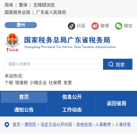
简体
|
繁体
|
无障碍浏览
国家税务总局
|
广东省人民政府
惠州
抖音
微博
微信
本站热词：
个税
增值税
小微企业
社保费
发票
首页
信息公开
返回省局
通知公告
工作动态
首页
>
惠阳区
>
法定主动公开内容
>
其他信息
>
人事教育
>
人事任免