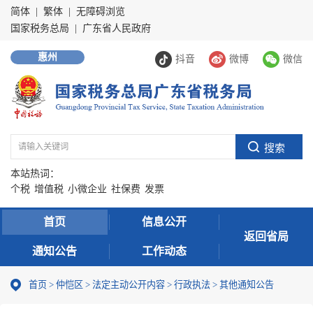
简体
|
繁体
|
无障碍浏览
国家税务总局
|
广东省人民政府
惠州
抖音
微博
微信
本站热词：
个税
增值税
小微企业
社保费
发票
首页
信息公开
返回省局
通知公告
工作动态
首页
>
仲恺区
>
法定主动公开内容
>
行政执法
>
其他通知公告