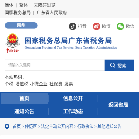
简体
|
繁体
|
无障碍浏览
国家税务总局
|
广东省人民政府
惠州
抖音
微博
微信
本站热词：
个税
增值税
小微企业
社保费
发票
首页
信息公开
返回省局
通知公告
工作动态
首页
>
仲恺区
>
法定主动公开内容
>
行政执法
>
其他通知公告