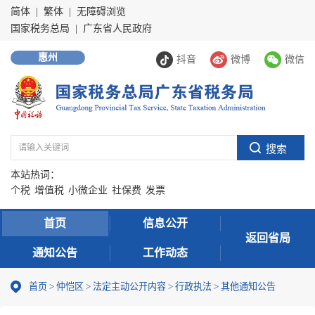
简体
|
繁体
|
无障碍浏览
国家税务总局
|
广东省人民政府
惠州
抖音
微博
微信
本站热词：
个税
增值税
小微企业
社保费
发票
首页
信息公开
返回省局
通知公告
工作动态
首页
>
仲恺区
>
法定主动公开内容
>
行政执法
>
其他通知公告