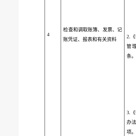
检查和调取账簿、发票、记
4
2.
账凭证、报表和有关资料
管
条
3.
办
项