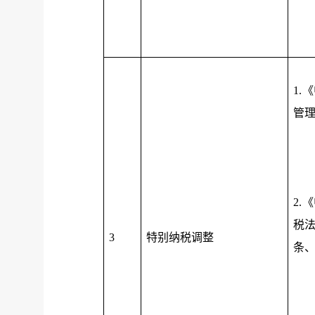
1.
管
2.
税
3
特别纳税调整
条