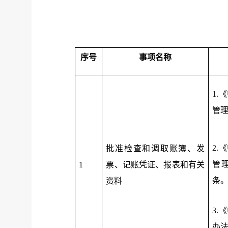
序号
事项名称
1.
管
2.
批准检查和调取账簿、发
管
1
票、记账凭证、报表和有关
条
资料
3.
办