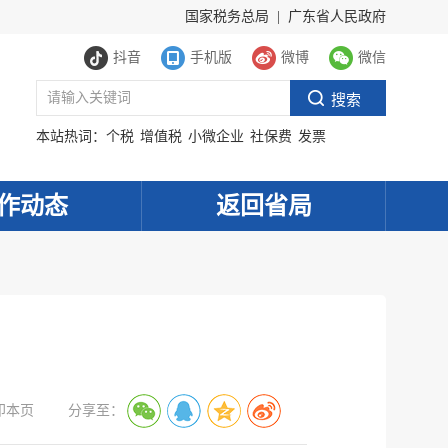
国家税务总局
|
广东省人民政府
抖音
手机版
微博
微信
本站热词：
个税
增值税
小微企业
社保费
发票
作动态
返回省局
印本页
分享至：