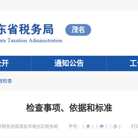
茂名
公开
通知公告
工
政检查
检查事项、依据和标准
家税务总局茂名市电白区税务局
字号：
[
大
]
[
中
]
[
小
]
打