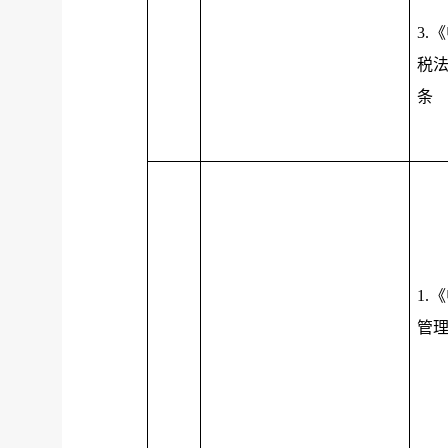
3.
税
条
1.
管