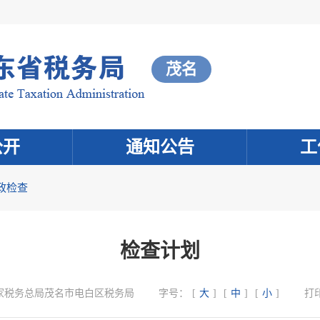
茂名
公开
通知公告
工
政检查
检查计划
家税务总局茂名市电白区税务局
字号：
[
大
]
[
中
]
[
小
]
打