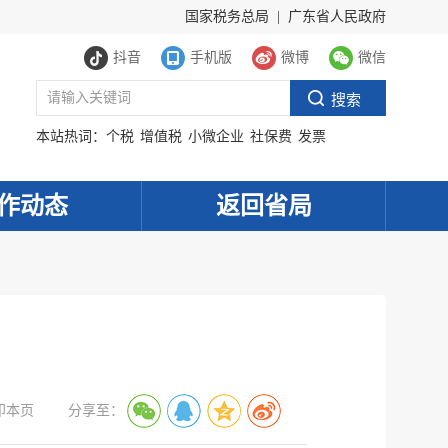
国家税务总局
|
广东省人民政府
抖音
手机版
微博
微信
本站热词：
个税
增值税
小微企业
社保费
发票
作动态
返回省局
印本页
分享至：