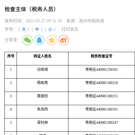
检查主体（税务人员）
发布时间：
2025-03-27 09:32:30
来源：
高州市税务局
字号：
[
大
]
[
中
]
[
小
]
打印本页
分享至：
序号
持证人姓名
税务检查证号
1
白晓琪
粤税征440981250101
2
杨晓燕
粤税征440981180218
3
黄国恺
粤税征440981180151
4
朱凤鸣
粤税征440981180191
5
梁钊林
粤税征440981180247