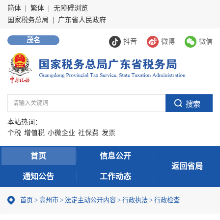
简体
|
繁体
|
无障碍浏览
国家税务总局
|
广东省人民政府
茂名
抖音
微博
微信
本站热词：
个税
增值税
小微企业
社保费
发票
首页
信息公开
返回省局
通知公告
工作动态
首页
>
高州市
>
法定主动公开内容
>
行政执法
>
行政检查