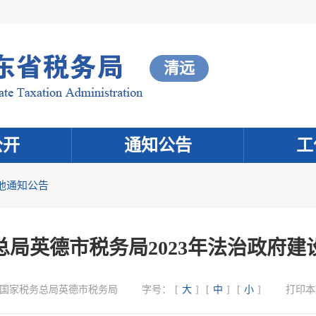
清远
公开
通知公告
工
他通知公告
总局英德市税务局2023年法治政府建
国家税务总局英德市税务局
字号：
[
大
]
[
中
]
[
小
]
打印本