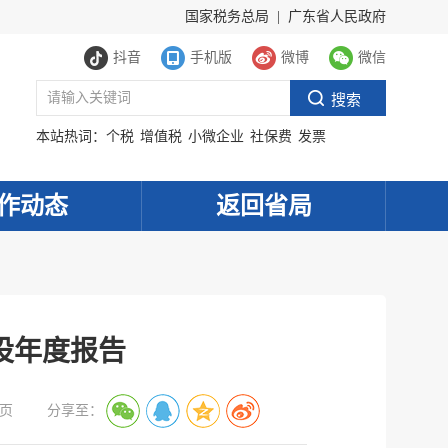
国家税务总局
|
广东省人民政府
抖音
手机版
微博
微信
本站热词：
个税
增值税
小微企业
社保费
发票
作动态
返回省局
设年度报告
页
分享至：