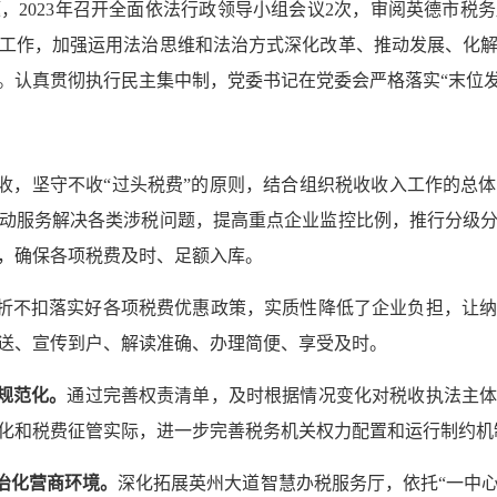
，2023年召开全面依法行政领导小组会议2次，审阅英德市税
工作，加强运用法治思维和法治方式深化改革、推动发展、化
。认真贯彻执行民主集中制，党委书记在党委会严格落实“末位发
收，坚守不收“过头税费”的原则，结合组织税收收入工作的总
动服务解决各类涉税问题，提高重点企业监控比例，推行分级
，确保各项税费及时、足额入库。
折不扣落实好各项税费优惠政策，实质性降低了企业负担，让
送、宣传到户、解读准确、办理简便、享受及时。
规范化。
通过完善权责清单，及时根据情况变化对税收执法主
化和税费征管实际，进一步完善税务机关权力配置和运行制约机
法治化营商环境。
深化拓展英州大道智慧办税服务厅，依托“一中心