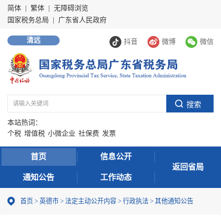
简体
|
繁体
|
无障碍浏览
国家税务总局
|
广东省人民政府
清远
抖音
微博
微信
本站热词：
个税
增值税
小微企业
社保费
发票
首页
信息公开
返回省局
通知公告
工作动态
首页
>
英德市
>
法定主动公开内容
>
行政执法
>
其他通知公告