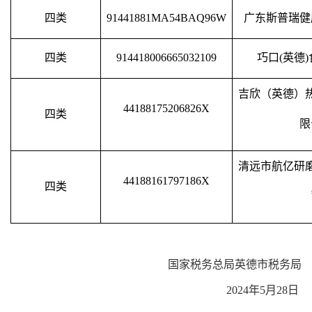
四类
91441881MA54BAQ96W
广东斯普瑞健
四类
914418006665032109
巧口(英德
吉欣（英德）
44188175206826X
四类
限
清远市航亿研
44188161797186X
四类
国家税务总局
英德市
税务局
20
24
年
5
月
28
日