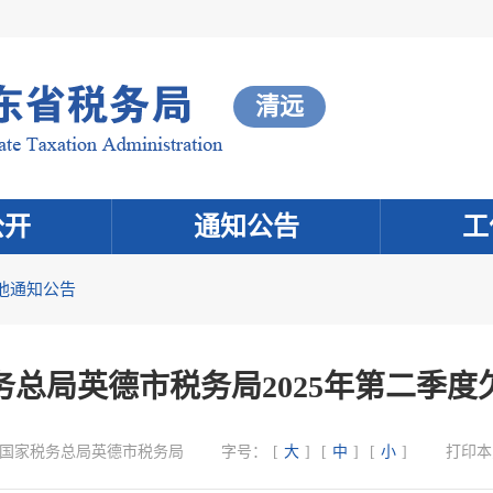
清远
公开
通知公告
工
他通知公告
务总局英德市税务局2025年第二季度
国家税务总局英德市税务局
字号：
[
大
]
[
中
]
[
小
]
打印本