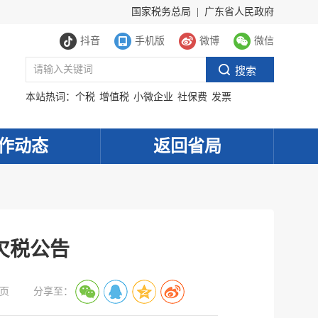
国家税务总局
|
广东省人民政府
抖音
手机版
微博
微信
本站热词：
个税
增值税
小微企业
社保费
发票
作动态
返回省局
欠税公告
页
分享至：