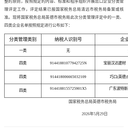
整的原则，按照规定的内容、标准和程序组织开展出口企业分类管
理评定工作，评定结果已报国家税务总局清远市税务局备案或核
准。现将国家税务总局英德市税务局此次分类管理评定中的一类、
四类企业名单按照规定进行公布如下：
分类管理类别
纳税人识别号
企
一类
无
四类
91441881077942725N
宝丽汉达建材
四类
914418006665032109
巧口(英德
9144188155725901X5
广东波特新
四类
国家税务总局英德市税务局
2026年5月29日