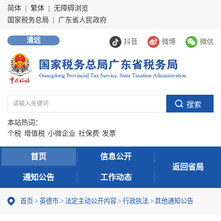
简体
|
繁体
|
无障碍浏览
国家税务总局
|
广东省人民政府
清远
抖音
微博
微信
本站热词：
个税
增值税
小微企业
社保费
发票
首页
信息公开
返回省局
通知公告
工作动态
首页
>
英德市
>
法定主动公开内容
>
行政执法
>
其他通知公告