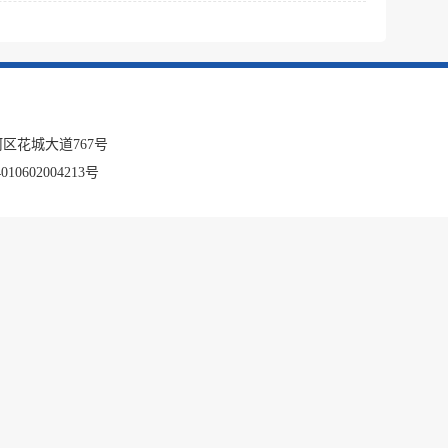
税务局
电子
微信
微博
区花城大道767号
传递
政声
10602004213号
建议
网站