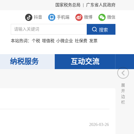
国家税务总局
|
广东省人民政府
抖音
手机端
微博
微信
本站热词：
个税
增值税
小微企业
社保费
发票
纳税服务
互动交流
展
开
边
栏
服务网
政务
公示
执法
2026-03-26