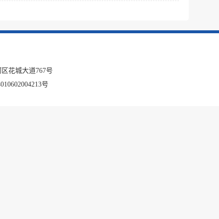
税务局
电子
微信
微博
区花城大道767号
传递
政声
10602004213号
建议
网站