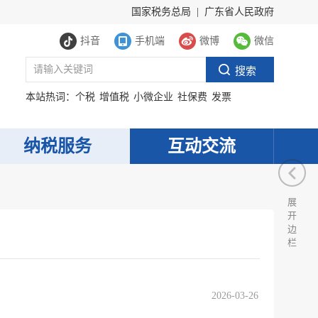
国家税务总局
|
广东省人民政府
抖音
手机端
微博
微信
本站热词：
个税
增值税
小微企业
社保费
发票
纳税服务
互动交流
展
开
边
栏
服务网
政务
公示
执法
2026-03-26