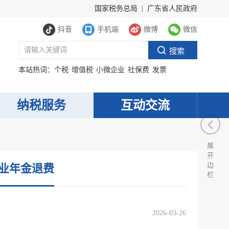
国家税务总局
|
广东省人民政府
抖音
手机端
微博
微信
本站热词：
个税
增值税
小微企业
社保费
发票
纳税服务
互动交流
展
开
边
职业年金退费
栏
2026-03-26