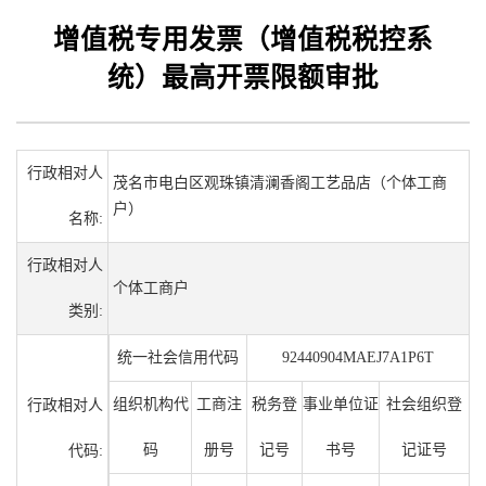
增值税专用发票（增值税税控系
统）最高开票限额审批
行政相对人
茂名市电白区观珠镇清澜香阁工艺品店（个体工商
户）
名称:
行政相对人
个体工商户
类别:
统一社会信用代码
92440904MAEJ7A1P6T
组织机构代
工商注
税务登
事业单位证
社会组织登
行政相对人
码
册号
记号
书号
记证号
代码: