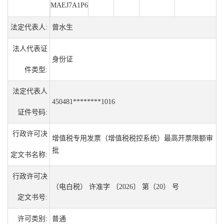
MAEJ7A1P6
法定代表人:
曾水生
法人代表证
身份证
件类型:
法定代表人
450481********1016
证件号码:
行政许可决
增值税专用发票（增值税税控系统）最高开票限额审
批
定文书名称:
行政许可决
（电白税） 许准字 〔2026〕 第（20） 号
定文书号:
许可类别:
普通