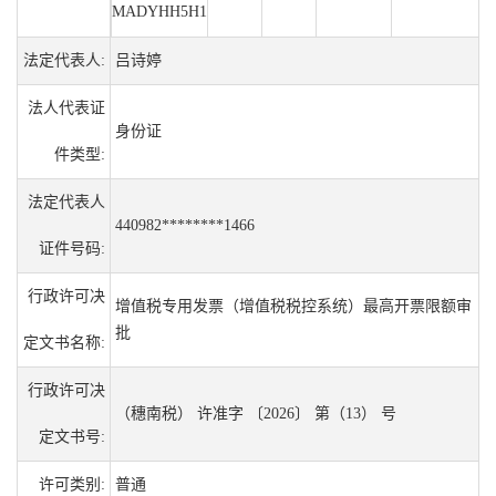
MADYHH5H1
法定代表人:
吕诗婷
法人代表证
身份证
件类型:
法定代表人
440982********1466
证件号码:
行政许可决
增值税专用发票（增值税税控系统）最高开票限额审
批
定文书名称:
行政许可决
（穗南税） 许准字 〔2026〕 第（13） 号
定文书号:
许可类别:
普通