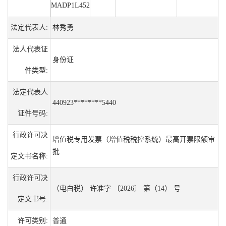
MADP1L452
法定代表人:
林秀勇
法人代表证
身份证
件类型:
法定代表人
440923********5440
证件号码:
行政许可决
增值税专用发票（增值税税控系统）最高开票限额审
批
定文书名称:
行政许可决
（电白税） 许准字 〔2026〕 第（14） 号
定文书号:
许可类别:
普通