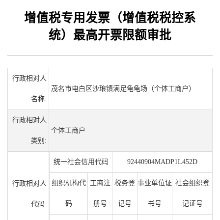
增值税专用发票（增值税税控系
统）最高开票限额审批
行政相对人
茂名市电白区沙琅镇满足龟龟场（个体工商户）
名称:
行政相对人
个体工商户
类别:
统一社会信用代码
92440904MADP1L452D
组织机构代
工商注
税务登
事业单位证
社会组织登
行政相对人
码
册号
记号
书号
记证号
代码: