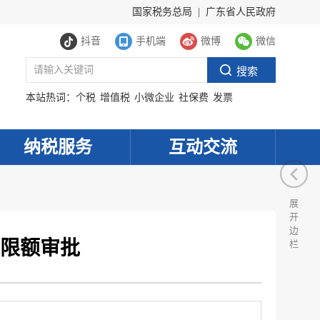
国家税务总局
|
广东省人民政府
抖音
手机端
微博
微信
本站热词：
个税
增值税
小微企业
社保费
发票
纳税服务
互动交流
展
开
边
限额审批
栏