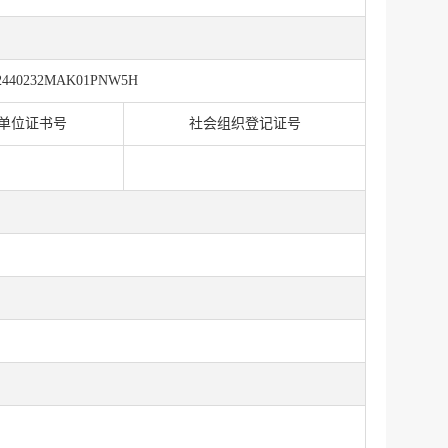
2440232MAK01PNW5H
单位证书号
社会组织登记证号
服务网
政务
公示
执法
税务局
电子
微信
微博