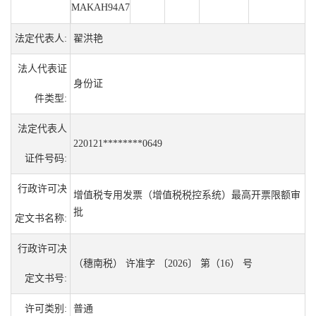
MAKAH94A7
法定代表人:
翟洪艳
法人代表证
身份证
件类型:
法定代表人
220121********0649
证件号码:
行政许可决
增值税专用发票（增值税税控系统）最高开票限额审
批
定文书名称:
行政许可决
（穗南税） 许准字 〔2026〕 第（16） 号
定文书号:
许可类别:
普通