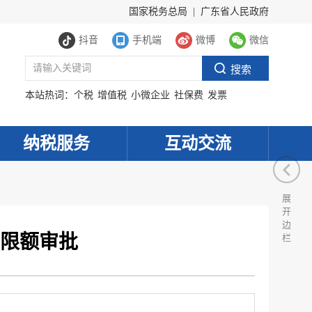
国家税务总局
|
广东省人民政府
抖音
手机端
微博
微信
本站热词：
个税
增值税
小微企业
社保费
发票
纳税服务
互动交流
展
开
边
限额审批
栏