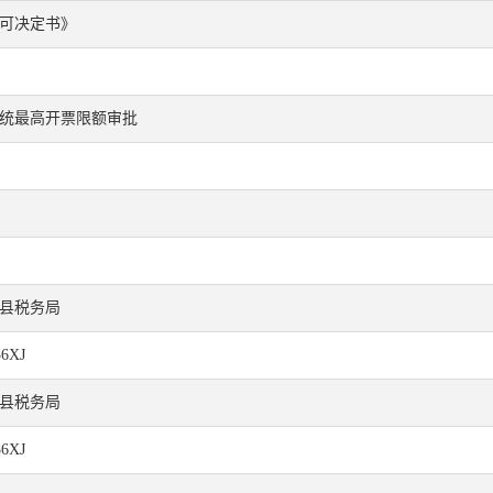
可决定书》
统最高开票限额审批
县税务局
36XJ
县税务局
36XJ