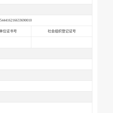
544416216633690010
单位证书号
社会组织登记证号
服务网
政务
公示
执法
税务局
电子
微信
微博