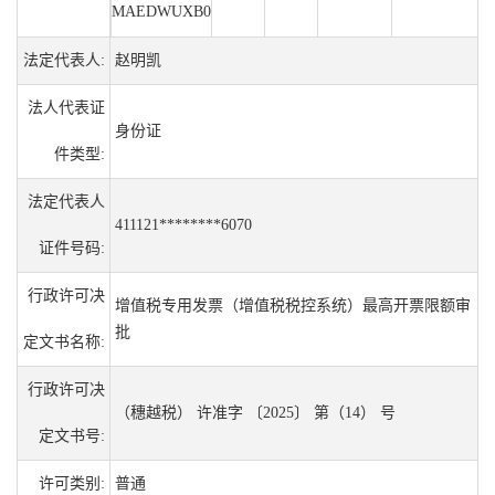
MAEDWUXB0
法定代表人:
赵明凯
法人代表证
身份证
件类型:
法定代表人
411121********6070
证件号码:
行政许可决
增值税专用发票（增值税税控系统）最高开票限额审
批
定文书名称:
行政许可决
（穗越税） 许准字 〔2025〕 第（14） 号
定文书号:
许可类别:
普通