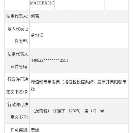
MAEEEX5L5
法定代表人:
何富
法人代表证
身份证
件类型:
法定代表人
440922********2551
证件号码:
行政许可决
增值税专用发票（增值税税控系统）最高开票限额审
批
定文书名称:
行政许可决
（茂南税） 许准字 〔2025〕 第（2） 号
定文书号:
许可类别:
普通