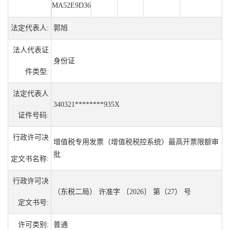
MA52E9D36
法定代表人:
郭旭
法人代表证
身份证
件类型:
法定代表人
340321********935X
证件号码:
行政许可决
增值税专用发票（增值税税控系统）最高开票限额审
批
定文书名称:
行政许可决
（东税二局） 许准字 〔2026〕 第（27） 号
定文书号:
许可类别:
普通