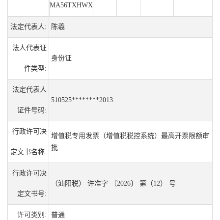
MA56TXHWX
法定代表人:
陈羲
法人代表证
身份证
件类型:
法定代表人
510525********2013
证件号码:
行政许可决
增值税专用发票（增值税税控系统）最高开票限额审
批
定文书名称:
行政许可决
（汕阳税） 许准字 〔2026〕 第（12） 号
定文书号:
许可类别:
普通