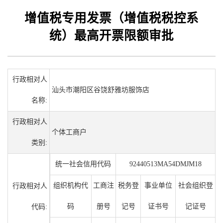
增值税专用发票（增值税税控系
统）最高开票限额审批
行政相对人
汕头市潮阳区谷饶舒雅坊服饰店
名称:
行政相对人
个体工商户
类别:
统一社会信用代码
92440513MA54DMJM18
组织机构代
工商注
税务登
事业单位
社会组织登
行政相对人
码
册号
记号
证书号
记证号
代码: