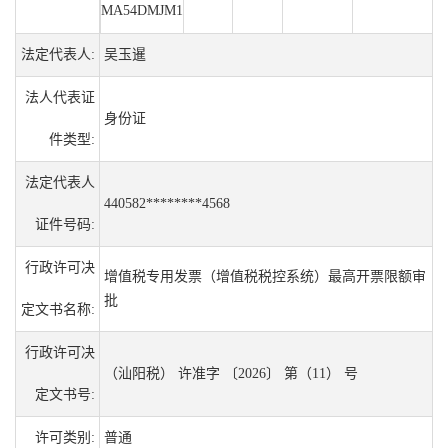
MA54DMJM1
法定代表人:
吴玉暹
法人代表证
身份证
件类型:
法定代表人
440582********4568
证件号码:
行政许可决
增值税专用发票（增值税税控系统）最高开票限额审
批
定文书名称:
行政许可决
（汕阳税） 许准字 〔2026〕 第（11） 号
定文书号:
许可类别:
普通