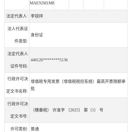
MAE92M1M8
法定代表人:
李锐祥
法人代表证
身份证
件类型:
法定代表人
440126********5136
证件号码:
行政许可决
增值税专用发票（增值税税控系统）最高开票限额审
批
定文书名称:
行政许可决
（穗番税） 许准字 〔2025〕 第（1） 号
定文书号:
许可类别:
普通