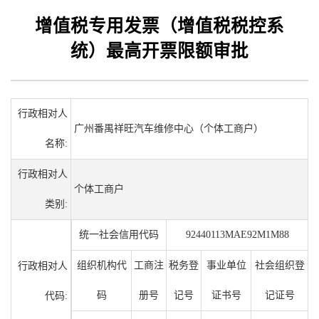
增值税专用发票（增值税税控系
统）最高开票限额审批
行政相对人
广州番禺祥旺汽车维修中心（个体工商户）
名称:
行政相对人
个体工商户
类别:
统一社会信用代码
92440113MAE92M1M88
组织机构代
工商注
税务登
事业单位
社会组织登
行政相对人
码
册号
记号
证书号
记证号
代码: