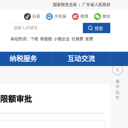
国家税务总局
|
广东省人民政府
抖音
手机端
微博
微信
本站热词：
个税
增值税
小微企业
社保费
发票
纳税服务
互动交流
展
开
边
限额审批
栏