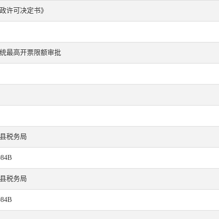
政许可决定书》
统最高开票限额审批
县税务局
984B
县税务局
984B