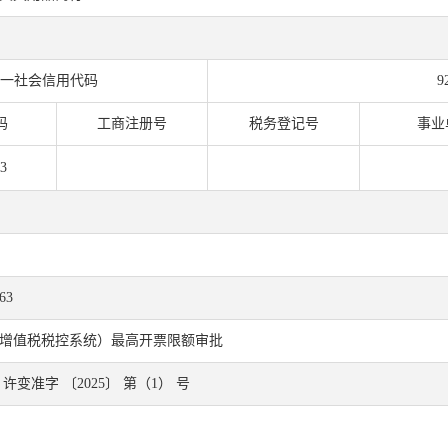
一社会信用代码
9
码
工商注册号
税务登记号
事业
3
63
增值税税控系统）最高开票限额审批
变准字 〔2025〕 第（1） 号