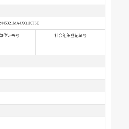
2445321MA4XQ1KT3E
单位证书号
社会组织登记证号
服务网
政务
公示
执法
税务局
电子
微信
微博