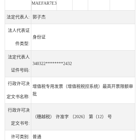
MAEFAR7E3
法定代表人:
郭子杰
法人代表证
身份证
件类型:
法定代表人
340322********2432
证件号码:
行政许可决
增值税专用发票（增值税税控系统）最高开票限额审
批
定文书名称:
行政许可决
（穗越税） 许准字 〔2026〕 第（12） 号
定文书号:
许可类别:
普通