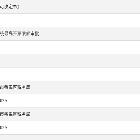
可决定书》
统最高开票限额审批
市番禺区税务局
303A
市番禺区税务局
303A