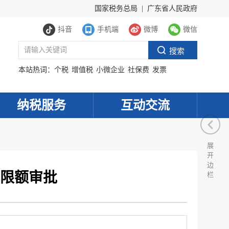
国家税务总局
|
广东省人民政府
抖音
手机端
微博
微信
本站热词：
个税
增值税
小微企业
社保费
发票
纳税服务
互动交流
展
开
边
限额审批
栏