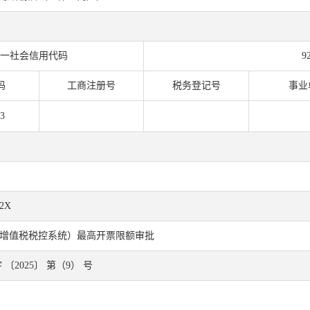
一社会信用代码
9
码
工商注册号
税务登记号
事业
3
52X
增值税税控系统）最高开票限额审批
〔2025〕 第（9） 号