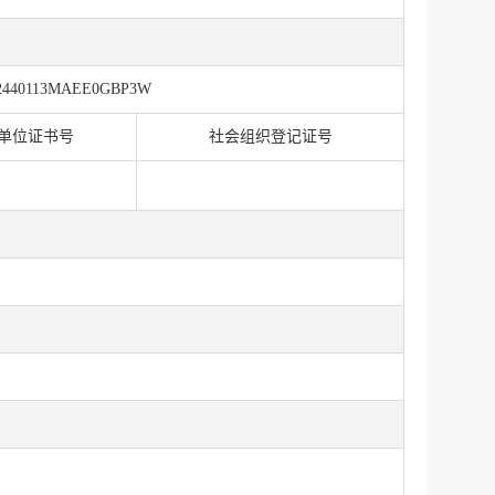
2440113MAEE0GBP3W
单位证书号
社会组织登记证号
服务网
政务
公示
执法
税务局
电子
微信
微博