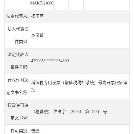
MAK7J2AY0
法定代表人:
杨玉萍
法人代表证
身份证
件类型:
法定代表人
429005********4300
证件号码:
行政许可决
增值税专用发票（增值税税控系统）最高开票限额审
批
定文书名称:
行政许可决
（穗番税） 许准字 〔2026〕 第（25） 号
定文书号:
许可类别:
普通