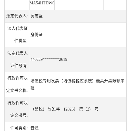
MA54HTDW6
法定代表人:
黄志坚
法人代表证
身份证
件类型:
法定代表人
440229********2619
证件号码:
行政许可决
增值税专用发票（增值税税控系统）最高开票限额审
批
定文书名称:
行政许可决
（翁税） 许准字 〔2026〕 第（2） 号
定文书号:
许可类别:
普通