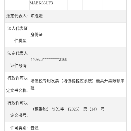
MAEK66UF3
法定代表人:
陈晓嫒
法人代表证
身份证
件类型:
法定代表人
440923********2168
证件号码:
行政许可决
增值税专用发票（增值税税控系统）最高开票限额审
批
定文书名称:
行政许可决
（穗番税） 许准字 〔2025〕 第（14） 号
定文书号:
许可类别:
普通