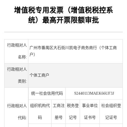
增值税专用发票（增值税税控系
统）最高开票限额审批
行政相对人
广州市番禺区大石街川凯电子商务商行（个体工商
户）
名称:
行政相对人
个体工商户
类别:
统一社会信用代码
92440113MAEK66UF3J
组织机构代
工商注
税务登
事业单位
社会组织登
行政相对人
码
册号
记号
证书号
记证号
代码: