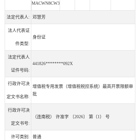
MACWN8CW3
法定代表人:
邓慧芳
法人代表证
身份证
件类型:
法定代表人
441826********092X
证件号码:
行政许可决
增值税专用发票（增值税税控系统）最高开票限额审
批
定文书名称:
行政许可决
（连南税） 许准字 〔2026〕 第（1） 号
定文书号:
许可类别:
普通