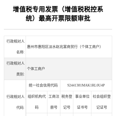
增值税专用发票（增值税税控系
统）最高开票限额审批
行政相对人
惠州市惠阳区淡水赵兆富商贸行（个体工商户）
名称:
行政相对人
个体工商户
类别:
统一社会信用代码
92441381MAK1RL0U4P
组织机构代
工商注
税务登
事业单位
社会组织登
行政相对人
码
册号
记号
证书号
记证号
代码: