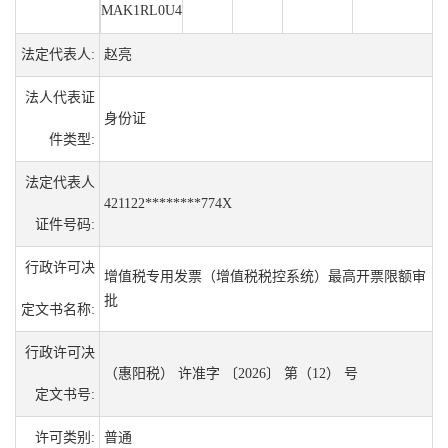
MAK1RL0U4
法定代表人:
赵亮
法人代表证
身份证
件类型:
法定代表人
421122********774X
证件号码:
行政许可决
增值税专用发票（增值税税控系统）最高开票限额审
批
定文书名称:
行政许可决
（惠阳税） 许准字 〔2026〕 第（12） 号
定文书号:
许可类别:
普通