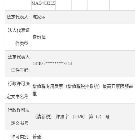
MAD4CJ3E5
法定代表人:
陈家丽
法人代表证
身份证
件类型:
法定代表人
441827********7244
证件号码:
行政许可决
增值税专用发票（增值税税控系统）最高开票限额审
批
定文书名称:
行政许可决
（清新税） 许准字 〔2026〕 第（2） 号
定文书号:
许可类别:
普通