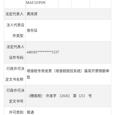
MAE5J1PD9
法定代表人:
黄炜贤
法人代表证
身份证
件类型:
法定代表人
440181********1537
证件号码:
行政许可决
增值税专用发票（增值税税控系统）最高开票限额审
批
定文书名称:
行政许可决
（穗南税） 许准字 〔2026〕 第（21） 号
定文书号:
许可类别:
普通