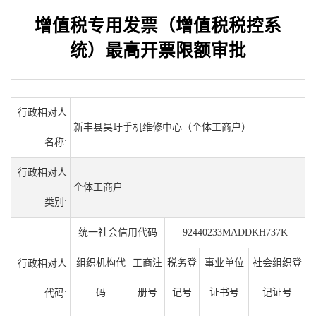
增值税专用发票（增值税税控系
统）最高开票限额审批
行政相对人
新丰县昊玗手机维修中心（个体工商户）
名称:
行政相对人
个体工商户
类别:
统一社会信用代码
92440233MADDKH737K
组织机构代
工商注
税务登
事业单位
社会组织登
行政相对人
码
册号
记号
证书号
记证号
代码: