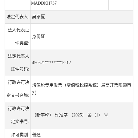
MADDKH737
法定代表人:
吴承夏
法人代表证
身份证
件类型:
法定代表人
450521********5212
证件号码:
行政许可决
增值税专用发票（增值税税控系统）最高开票限额审
批
定文书名称:
行政许可决
（新丰税） 许准字 〔2025〕 第（1） 号
定文书号:
许可类别:
普通