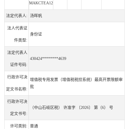
MAKCTEA12
法定代表人:
汤晖帆
法人代表证
身份证
件类型:
法定代表人
430424********4639
证件号码:
行政许可决
增值税专用发票（增值税税控系统）最高开票限额审
批
定文书名称:
行政许可决
（中山石岐区税） 许准字 〔2026〕 第（6） 号
定文书号:
许可类别:
普通