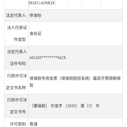
MAEGADMQX
法定代表人:
申海怡
法人代表证
身份证
件类型:
法定代表人
441203********042X
证件号码:
行政许可决
增值税专用发票（增值税税控系统）最高开票限额审
批
定文书名称:
行政许可决
（肇端税） 许准字 〔2026〕 第（3） 号
定文书号:
许可类别:
普通