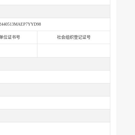
2440513MAEP7YYD98
单位证书号
社会组织登记证号
服务网
政务
公示
执法
税务局
电子
微信
微博