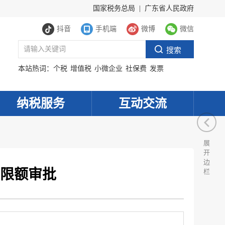
国家税务总局
|
广东省人民政府
抖音
手机端
微博
微信
本站热词：
个税
增值税
小微企业
社保费
发票
纳税服务
互动交流
展
开
边
限额审批
栏