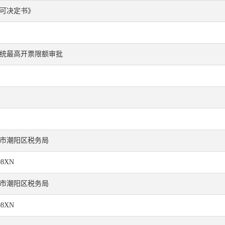
可决定书》
统最高开票限额审批
市潮阳区税务局
08XN
市潮阳区税务局
08XN