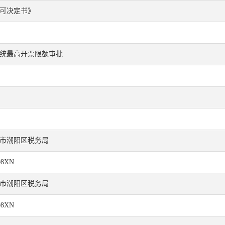
可决定书》
统最高开票限额审批
市潮阳区税务局
08XN
市潮阳区税务局
08XN