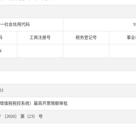
一社会信用代码
9
码
工商注册号
税务登记号
事业
4
11
增值税税控系统）最高开票限额审批
〔2026〕 第（23） 号