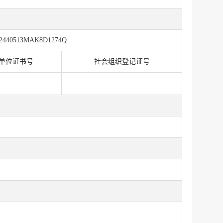
2440513MAK8D1274Q
单位证书号
社会组织登记证号
服务网
政务
公示
执法
税务局
电子
微信
微博