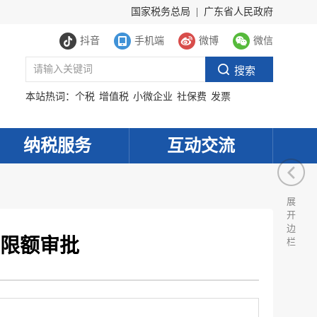
国家税务总局
|
广东省人民政府
抖音
手机端
微博
微信
本站热词：
个税
增值税
小微企业
社保费
发票
纳税服务
互动交流
展
开
边
限额审批
栏