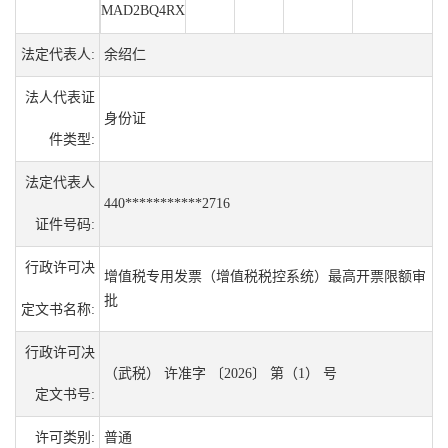
MAD2BQ4RX
法定代表人:
余绍仁
法人代表证
身份证
件类型:
法定代表人
440***********2716
证件号码:
行政许可决
增值税专用发票（增值税税控系统）最高开票限额审
批
定文书名称:
行政许可决
（武税） 许准字 〔2026〕 第（1） 号
定文书号:
许可类别:
普通