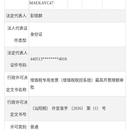
MAEKAYC47
法定代表人:
彭晓群
法人代表证
身份证
件类型:
法定代表人
440513********4018
证件号码:
行政许可决
增值税专用发票（增值税税控系统）最高开票限额审
批
定文书名称:
行政许可决
（汕阳税） 许变准字 〔2026〕 第（1） 号
定文书号:
许可类别:
普通