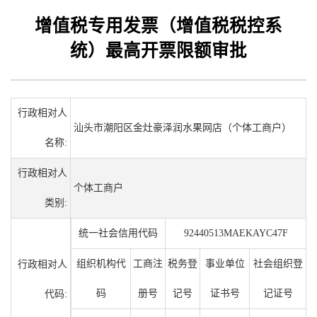
增值税专用发票（增值税税控系
统）最高开票限额审批
行政相对人
汕头市潮阳区金灶豪泽润水果网店（个体工商户）
名称:
行政相对人
个体工商户
类别:
统一社会信用代码
92440513MAEKAYC47F
组织机构代
工商注
税务登
事业单位
社会组织登
行政相对人
码
册号
记号
证书号
记证号
代码: