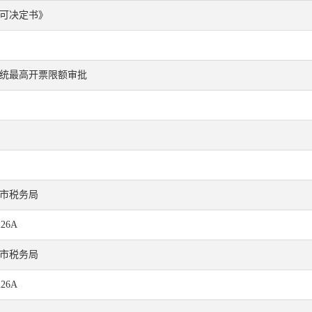
可决定书》
统最高开票限额审批
市税务局
226A
市税务局
226A