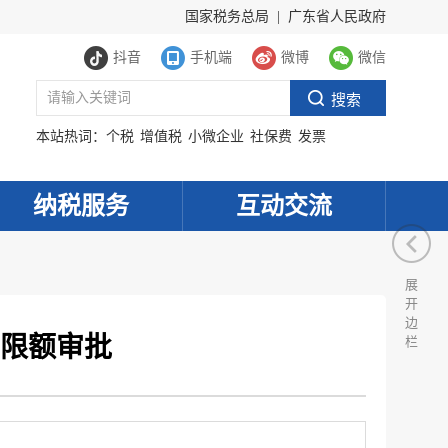
国家税务总局
|
广东省人民政府
抖音
手机端
微博
微信
本站热词：
个税
增值税
小微企业
社保费
发票
纳税服务
互动交流
展
开
边
限额审批
栏