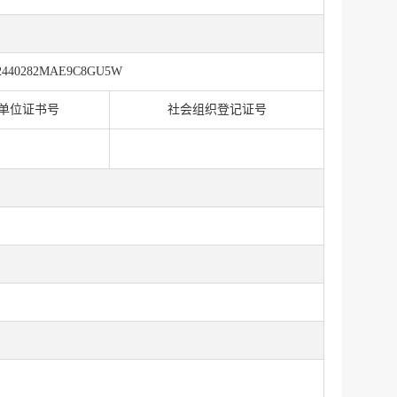
2440282MAE9C8GU5W
单位证书号
社会组织登记证号
服务网
政务
公示
执法
税务局
电子
微信
微博