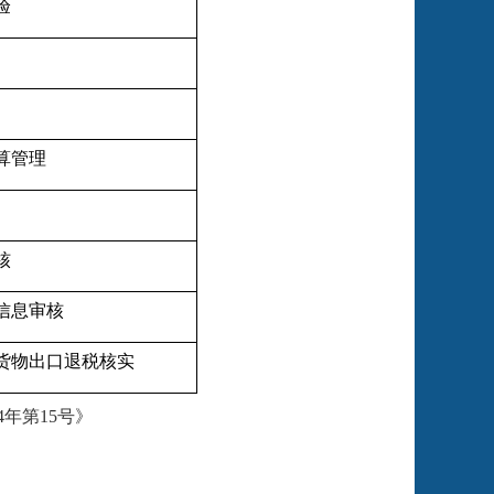
验
算管理
核
信息审核
货物出口退税核实
4
年第
15
号》