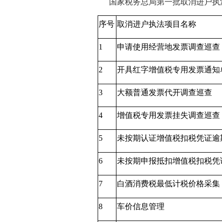
国家税务总局第一批取消进户执
序号
取消进户执法项目名称
1
申请使用经营地发票调查巡查
2
开具红字增值税专用发票通知
3
大额普通发票代开调查巡查
4
增值税专用发票挂失调查巡查
5
未按期认证增值税扣税凭证逾
6
未按期申报抵扣增值税扣税凭
7
白酒消费税最低计税价格采集
8
车价信息管理