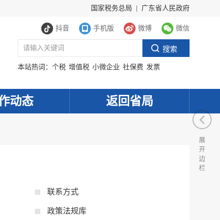
国家税务总局
|
广东省人民政府
抖音
手机版
微博
微信
本站热词：
个税
增值税
小微企业
社保费
发票
作动态
返回省局
展
开
边
栏
服务网
政务
联系方式
公示
执法
政策法规库