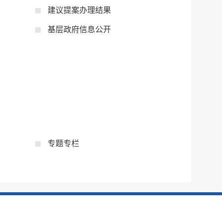
税务局
电子
建议提案办理结果
基层政府信息公开
微信
微博
新浪
传递
政声
建议
网站
专题专栏