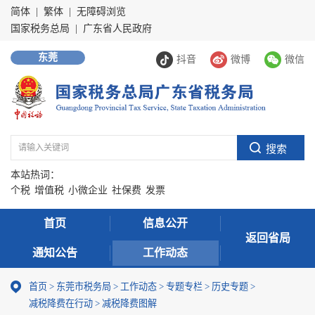
简体
|
繁体
|
无障碍浏览
国家税务总局
|
广东省人民政府
东莞
抖音
微博
微信
本站热词：
个税
增值税
小微企业
社保费
发票
首页
信息公开
返回省局
通知公告
工作动态
首页
>
东莞市税务局
>
工作动态
>
专题专栏
>
历史专题
>
减税降费在行动
>
减税降费图解