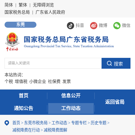
简体
|
繁体
|
无障碍浏览
国家税务总局
|
广东省人民政府
东莞
抖音
微博
微信
本站热词：
个税
增值税
小微企业
社保费
发票
首页
信息公开
返回省局
通知公告
工作动态
首页
>
东莞市税务局
>
工作动态
>
专题专栏
>
历史专题
>
减税降费在行动
>
减税降费图解